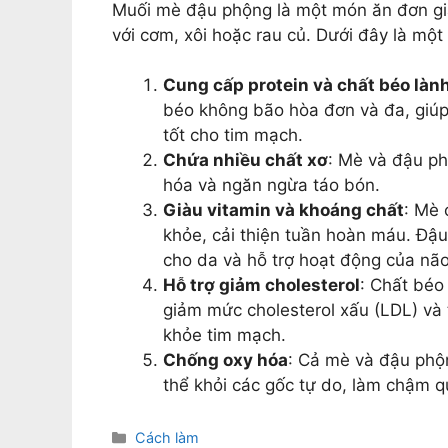
Muối mè đậu phộng là một món ăn đơn gi
với cơm, xôi hoặc rau củ. Dưới đây là mộ
Cung cấp protein và chất béo là
béo không bão hòa đơn và đa, giúp 
tốt cho tim mạch.
Chứa nhiều chất xơ
: Mè và đậu phộ
hóa và ngăn ngừa táo bón.
Giàu vitamin và khoáng chất
: Mè 
khỏe, cải thiện tuần hoàn máu. Đậu 
cho da và hỗ trợ hoạt động của não
Hỗ trợ giảm cholesterol
: Chất béo
giảm mức cholesterol xấu (LDL) và t
khỏe tim mạch.
Chống oxy hóa
: Cả mè và đậu phộ
thể khỏi các gốc tự do, làm chậm q
Categories
Cách làm