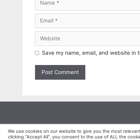
Email
Website
Save my name, email, and website in t
We use cookies on our website to give you the most relevan
GaoDinhDuong.com cung cấp thông tin mang tính tha
clicking “Accept All”, you consent to the use of ALL the cook
nhưng một thời gian sau thì lỗi th