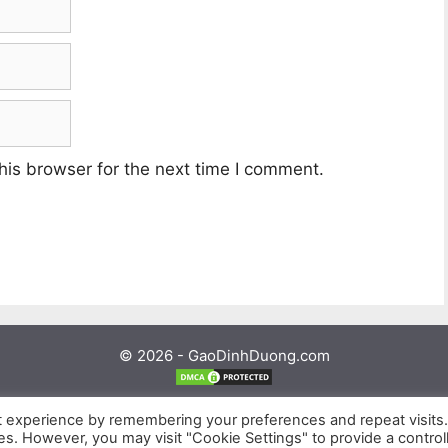
his browser for the next time I comment.
© 2026 - GaoDinhDuong.com
Liên hệ
-
Thỏa Thuận
-
Bản quyền
-
Bảo Mật Thông Tin
t experience by remembering your preferences and repeat visits
m khảo. Bởi vì những thông tin được các nhà khoa học công bố, nó k
ies. However, you may visit "Cookie Settings" to provide a control
ời và không còn đúng. Chúng tôi không chịu trách nhiệm nếu bạn áp dụn