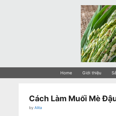
Skip
to
content
Home
Giới thiệu
S
Cách Làm Muối Mè Đậu
by
Alita