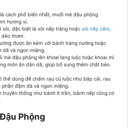
 là cách phổ biến nhất, muối mè đậu phộng
êm hương vị.
xôi, đặc biệt là xôi nếp trắng hoặc
xôi nếp cẩm
,
à dẻo thơm.
hường được ăn kèm với bánh tráng nướng hoặc
n dã và ngon miệng.
i mè đậu phộng lên khoai lang luộc hoặc khoai mì
ững món ăn dân dã, giúp bổ sung thêm chất béo
 thể dùng để chấm rau củ luộc như bắp cải, rau
m phần đậm đà và ngon miệng.
h truyền thống như bánh ít trần, bánh nếp cũng có
.
 Đậu Phộng