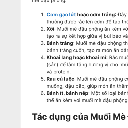
mè đậu phộng:
Cơm gạo lứt
hoặc cơm trắng
: Đây
thường được rắc lên cơm để tạo th
Xôi
: Muối mè đậu phộng ăn kèm với 
tạo ra sự kết hợp giữa vị bùi béo v
Bánh tráng
: Muối mè đậu phộng t
bánh tráng cuốn, tạo ra món ăn dâ
Khoai lang hoặc khoai mì
: Rắc muố
(sắn) để làm tăng hương vị cho nh
và protein.
Rau củ luộc
: Muối mè đậu phộng có
muống, đậu bắp, giúp món ăn thê
Bánh ít, bánh nếp
: Một số loại bán
thể ăn kèm với muối mè đậu phộng
Tác dụng của Muối Mè