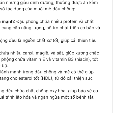
ản nhưng giàu dinh dưỡng, thường được ăn kèm
t số tác dụng của muối mè đậu phộng:
nh mạnh
: Đậu phộng chứa nhiều protein và chất
cung cấp năng lượng, hỗ trợ phát triển cơ bắp và
ng đều là nguồn chất xơ tốt, giúp cải thiện tiêu
chứa nhiều canxi, magiê, và sắt, giúp xương chắc
phộng chứa vitamin E và vitamin B3 (niacin), tốt
 bộ.
 lành mạnh trong đậu phộng và mè có thể giúp
ăng cholesterol tốt (HDL), từ đó cải thiện sức
ng đều chứa chất chống oxy hóa, giúp bảo vệ cơ
uá trình lão hóa và ngăn ngừa một số bệnh tật.