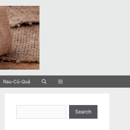
Rau-Củ-Quả
Search
Search