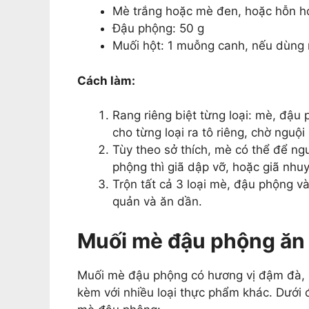
Mè trắng hoặc mè đen, hoặc hỗn hợ
Đậu phộng: 50 g
Muối hột: 1 muỗng canh, nếu dùng 
Cách làm:
Rang riêng biệt từng loại: mè, đậu 
cho từng loại ra tô riêng, chờ nguội
Tùy theo sở thích, mè có thể để ng
phộng thì giã dập vỡ, hoặc giã nhu
Trộn tất cả 3 loại mè, đậu phộng và
quản và ăn dần.
Muối mè đậu phộng ăn 
Muối mè đậu phộng có hương vị đậm đà,
kèm với nhiều loại thực phẩm khác. Dưới 