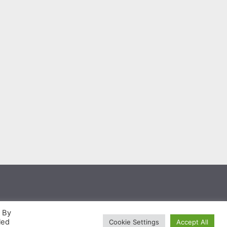
. By
hông phải là chân lý, có thể hôm nay nó có vẻ đúng
led
Cookie Settings
Accept All
g những thông tin trên website này.