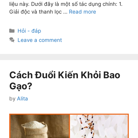
liệu này. Dưới đây là một số tác dụng chính: 1.
Giải độc và thanh lọc …
Read more
Categories
Hỏi - đáp
Leave a comment
Cách Đuổi Kiến Khỏi Bao
Gạo?
by
Alita