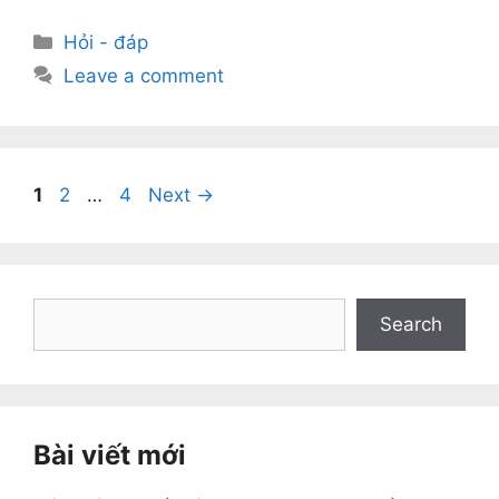
Categories
Hỏi - đáp
Leave a comment
Page
Page
Page
1
2
…
4
Next
→
Search
Search
Bài viết mới