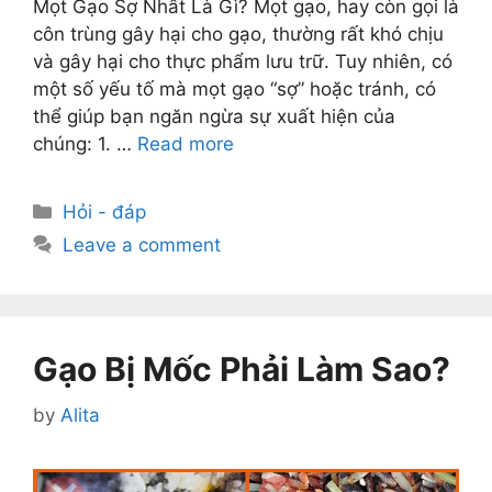
Mọt Gạo Sợ Nhất Là Gì? Mọt gạo, hay còn gọi là
côn trùng gây hại cho gạo, thường rất khó chịu
và gây hại cho thực phẩm lưu trữ. Tuy nhiên, có
một số yếu tố mà mọt gạo “sợ” hoặc tránh, có
thể giúp bạn ngăn ngừa sự xuất hiện của
chúng: 1. …
Read more
Categories
Hỏi - đáp
Leave a comment
Gạo Bị Mốc Phải Làm Sao?
by
Alita