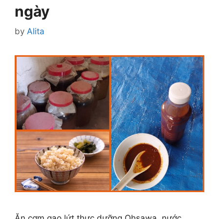
ngày
by
Alita
Ăn cơm gạo lứt thực dưỡng Ohsawa, nước