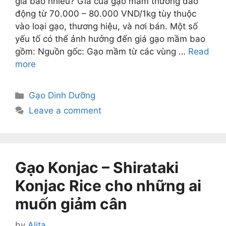
giá bao nhiêu? Giá của gạo mầm thường dao
động từ 70.000 – 80.000 VND/1kg tùy thuộc
vào loại gạo, thương hiệu, và nơi bán. Một số
yếu tố có thể ảnh hưởng đến giá gạo mầm bao
gồm: Nguồn gốc: Gạo mầm từ các vùng …
Read
more
Categories
Gạo Dinh Dưỡng
Leave a comment
Gạo Konjac – Shirataki
Konjac Rice cho những ai
muốn giảm cân
by
Alita