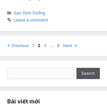
Categories
Gạo Dinh Dưỡng
Leave a comment
Page
Page
Page
Page
←
Previous
1
2
3
…
8
Next
→
Search
Search
Bài viết mới