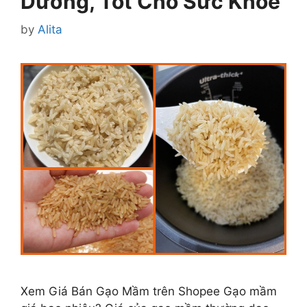
Dưỡng, Tốt Cho Sức Khỏe
by
Alita
Xem Giá Bán Gạo Mầm trên Shopee Gạo mầm