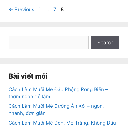
Page
Page
Page
←
Previous
1
…
7
8
Search
Search
Bài viết mới
Cách Làm Muối Mè Đậu Phộng Rong Biển –
thơm ngon dễ làm
Cách Làm Muối Mè Đường Ăn Xôi – ngon,
nhanh, đơn giản
Cách Làm Muối Mè Đen, Mè Trắng, Không Đậu