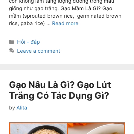
còn không làm tăng lượng đường trong máu
giống như gạo trắng. Gạo Mầm Là Gì? Gạo
mầm (sprouted brown rice, germinated brown
rice, gaba rice) …
Read more
Categories
Hỏi - đáp
Leave a comment
Gạo Nâu Là Gì? Gạo Lứt
Trắng Có Tác Dụng Gì?
by
Alita