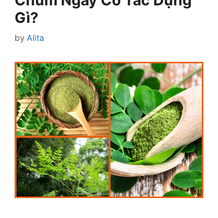
Chùm Ngây Có Tác Dụng
Gì?
by
Alita