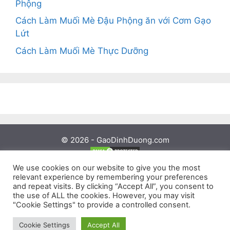
Phộng
Cách Làm Muối Mè Đậu Phộng ăn với Cơm Gạo
Lứt
Cách Làm Muối Mè Thực Dưỡng
© 2026 - GaoDinhDuong.com
Liên hệ
-
Thỏa Thuận
-
Bản quyền
-
Bảo Mật Thông Tin
We use cookies on our website to give you the most
GaoDinhDuong.com cung cấp thông tin mang tính tham
relevant experience by remembering your preferences
and repeat visits. By clicking “Accept All”, you consent to
khảo. Bởi vì những thông tin được các nhà khoa học công bố,
the use of ALL the cookies. However, you may visit
nó không phải là chân lý, có thể hôm nay nó có vẻ đúng
"Cookie Settings" to provide a controlled consent.
nhưng một thời gian sau thì lỗi thời và không còn đúng.
Chúng tôi không chịu trách nhiệm nếu bạn áp dụng những
Cookie Settings
Accept All