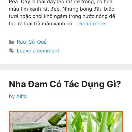
Pea. Đây là loài dây leo rất dễ trồng, có hoa
màu tím xanh rất đẹp. Những bông đậu biếc
tươi hoặc phơi khô ngâm trong nước nóng để
tạo ra loại trà màu xanh có …
Read more
Categories
Rau-Củ-Quả
Leave a comment
Nha Đam Có Tác Dụng Gì?
by
Alita