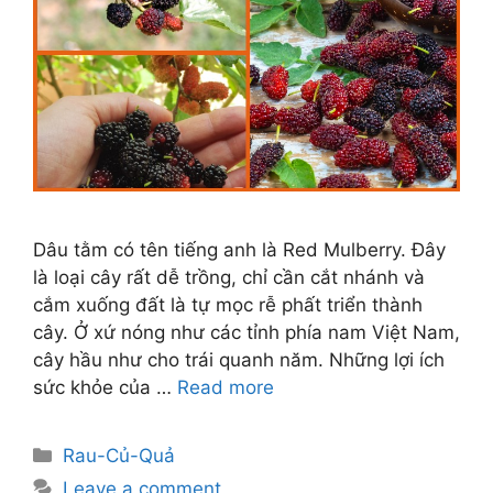
Dâu tằm có tên tiếng anh là Red Mulberry. Đây
là loại cây rất dễ trồng, chỉ cần cắt nhánh và
cắm xuống đất là tự mọc rễ phất triển thành
cây. Ở xứ nóng như các tỉnh phía nam Việt Nam,
cây hầu như cho trái quanh năm. Những lợi ích
sức khỏe của …
Read more
Categories
Rau-Củ-Quả
Leave a comment