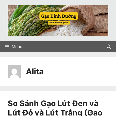
Skip
to
content
Menu
Alita
So Sánh Gạo Lứt Đen và
Lứt Đỏ và Lứt Trắng (Gạo